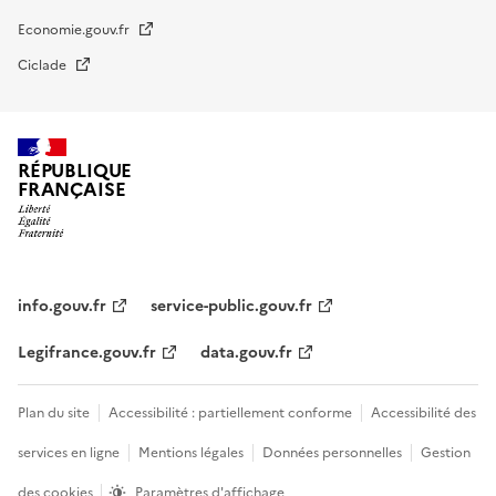
Economie.gouv.fr
Ciclade
RÉPUBLIQUE
FRANÇAISE
impots.gouv.fr
Menu
institutionnel
info.gouv.fr
service-public.gouv.fr
Legifrance.gouv.fr
data.gouv.fr
Menu
Plan du site
Accessibilité : partiellement conforme
Accessibilité des
légal
services en ligne
Mentions légales
Données personnelles
Gestion
des cookies
Paramètres d'affichage