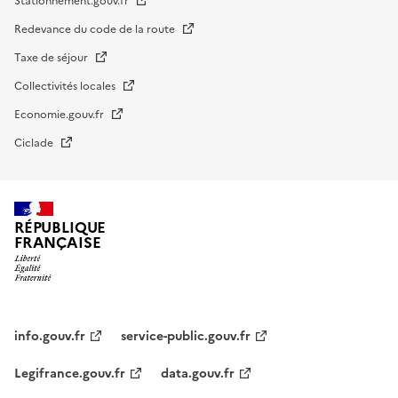
Stationnement.gouv.fr
Redevance du code de la route
Taxe de séjour
Collectivités locales
Economie.gouv.fr
Ciclade
RÉPUBLIQUE
FRANÇAISE
impots.gouv.fr
Menu
institutionnel
info.gouv.fr
service-public.gouv.fr
Legifrance.gouv.fr
data.gouv.fr