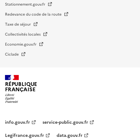
Stationnement.gouv.fr
Redevance du code de la route
Taxe de séjour
Collectivités locales
Economie.gouv.fr
Ciclade
RÉPUBLIQUE
FRANÇAISE
impots.gouv.fr
Menu
institutionnel
info.gouv.fr
service-public.gouv.fr
Legifrance.gouv.fr
data.gouv.fr