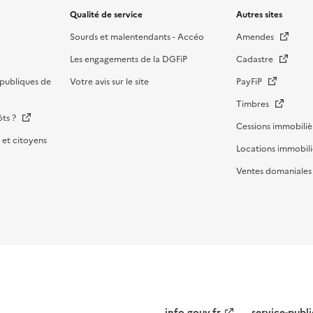
Qualité de service
Autres sites
Sourds et malentendants - Accéo
Amendes
Les engagements de la DGFiP
Cadastre
publiques de
Votre avis sur le site
PayFiP
Timbres
ôts ?
Cessions immobiliè
et citoyens
Locations immobili
Ventes domaniale
Menu
info.gouv.fr
service-publi