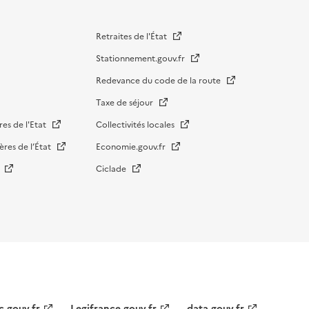
Retraites de l'État
Stationnement.gouv.fr
Redevance du code de la route
Taxe de séjour
res de l'Etat
Collectivités locales
ères de l’État
Economie.gouv.fr
s
Ciclade
c.gouv.fr
Legifrance.gouv.fr
data.gouv.fr