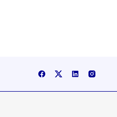
Facebook
Twitter-X
Linkedin
Instagr