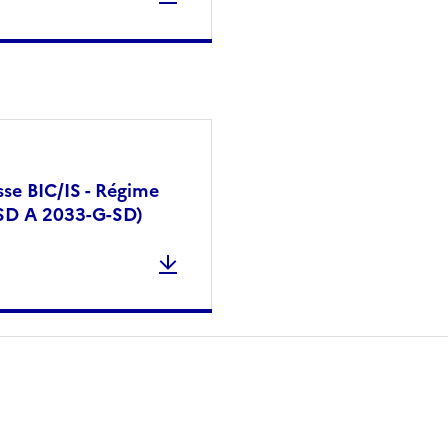
asse BIC/IS - Régime
-SD A 2033-G-SD)
 presse-papier