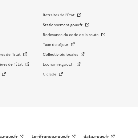
Retraites de l'État
Stationnement.gouv.fr
Redevance du code de la route
Taxe de séjour
res de l'Etat
Collectivités locales
ères de l’État
Economie.gouv.fr
s
Ciclade
c.gouv.fr
Legifrance.gouv.fr
data.gouv.fr