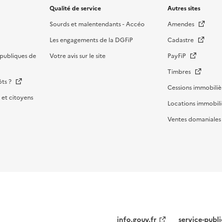
Qualité de service
Autres sites
Sourds et malentendants - Accéo
Amendes
Les engagements de la DGFiP
Cadastre
publiques de
Votre avis sur le site
PayFiP
Timbres
ôts ?
Cessions immobiliè
et citoyens
Locations immobili
Ventes domaniale
Menu
info.gouv.fr
service-publi