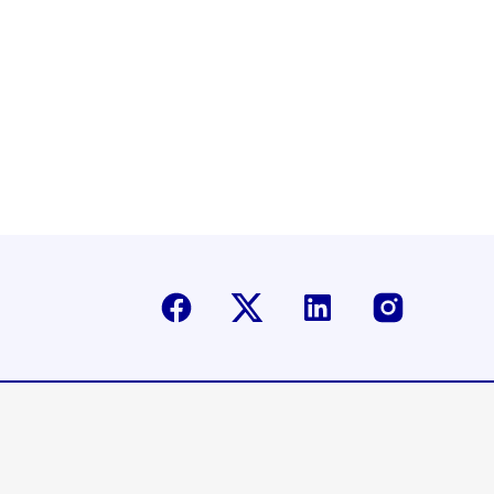
Facebook
Twitter-X
Linkedin
Instagr