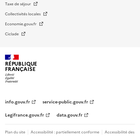
Taxe de séjour
Collectivités locales
Economie.gouv.fr
Ciclade
RÉPUBLIQUE
FRANÇAISE
impots.gouv.fr
Menu
institutionnel
info.gouv.fr
service-public.gouv.fr
Legifrance.gouv.fr
data.gouv.fr
Menu
Plan du site
Accessibilité : partiellement conforme
Accessibilité des
légal