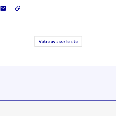
ebook
ur Twitter
tager sur LinkedIn
Partager par courriel
Copier dans le presse-papier
Votre avis sur le site