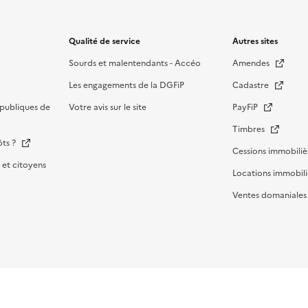
Qualité de service
Autres sites
Sourds et malentendants - Accéo
Amendes
Les engagements de la DGFiP
Cadastre
publiques de
Votre avis sur le site
PayFiP
Timbres
ôts ?
Cessions immobiliè
et citoyens
Locations immobili
Ventes domaniale