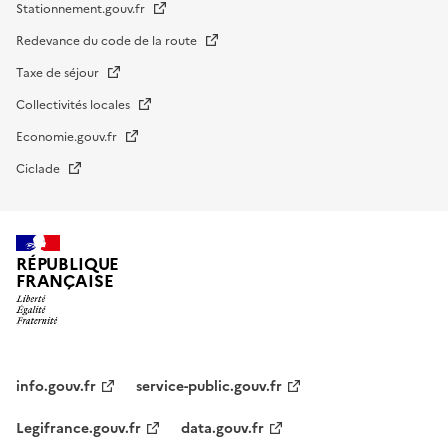
Stationnement.gouv.fr
Redevance du code de la route
Taxe de séjour
Collectivités locales
Economie.gouv.fr
Ciclade
RÉPUBLIQUE
FRANÇAISE
impots.gouv.fr
Menu
institutionnel
info.gouv.fr
service-public.gouv.fr
Legifrance.gouv.fr
data.gouv.fr