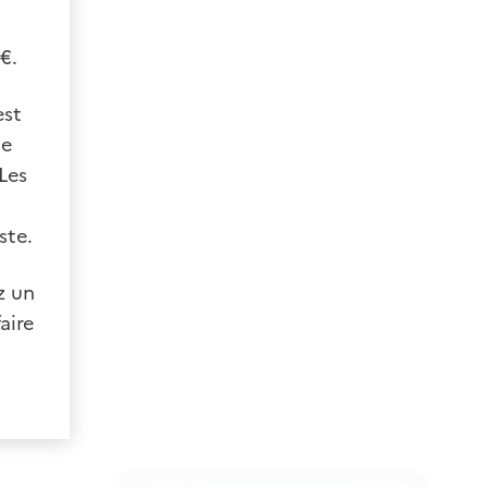
€.
est
de
Les
ste.
z un
aire