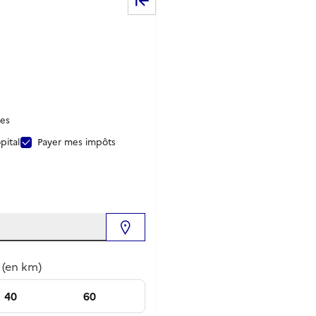
les
pital
Payer mes impôts
Me geolocaliser
 (en km)
40
60