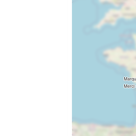
Cha
Merc