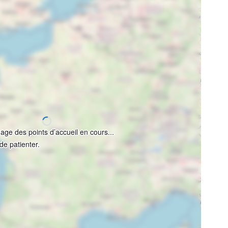
rgement des données en cours...
i de patienter.