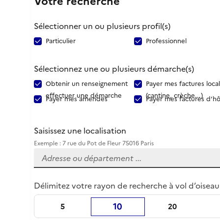
Votre recherche
Sélectionner un ou plusieurs profil(s)
Particulier
Professionnel
Sélectionnez une ou plusieurs démarche(s)
Obtenir un renseignement
Payer mes factures loca
effectuer une démarche
(cantine, crèche...)
Payer mes amendes
Payer mes factures d’hô
Saisissez une localisation
Exemple : 7 rue du Pot de Fleur 75016 Paris
Délimitez votre rayon de recherche à vol d’oiseau
10
5
20