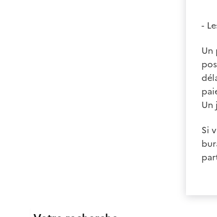
- L
Un 
pos
dél
pai
Un 
Si 
bur
par