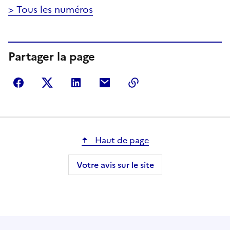
> Tous les numéros
Partager la page
Partager sur Facebook
Partager sur Twitter
Partager sur LinkedIn
Partager par courriel
Copier dans le presse
Haut de page
Votre avis sur le site