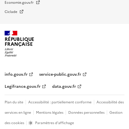
Economie.gouv.fr
Ciclade
RÉPUBLIQUE
FRANÇAISE
impots.gouv.fr
Menu
institutionnel
info.gouv.fr
service-public.gouv.fr
Legifrance.gouv.fr
data.gouv.fr
Menu
Plan du site
Accessibilité : partiellement conforme
Accessibilité des
légal
services en ligne
Mentions légales
Données personnelles
Gestion
des cookies
Paramètres d'affichage