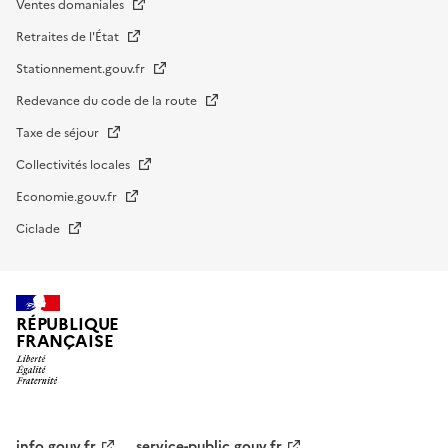
Ventes domaniales
Retraites de l'État
Stationnement.gouv.fr
Redevance du code de la route
Taxe de séjour
Collectivités locales
Economie.gouv.fr
Ciclade
RÉPUBLIQUE
FRANÇAISE
impots.gouv.fr
Menu
info.gouv.fr
service-public.gouv.fr