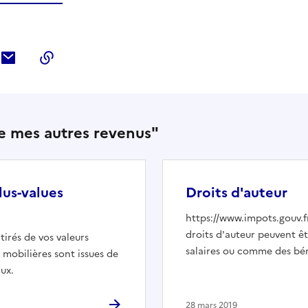
ebook
ur Twitter
tager sur LinkedIn
Partager par courriel
Copier dans le presse-papier
are mes autres revenus"
lus-values
Droits d'auteur
https://www.impots.gouv.f
droits d'auteur peuvent êt
tirés de vos valeurs
salaires ou comme des bé
s mobilières sont issues de
aux.
28 mars 2019