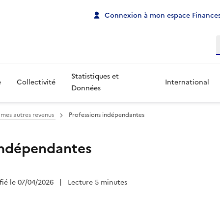
Connexion à mon espace Finances
R
Statistiques et
e
Collectivité
International
Données
 mes autres revenus
Professions indépendantes
indépendantes
fié le 07/04/2026
|
Lecture 5 minutes