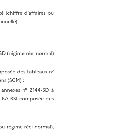
 (chiffre d’affaires ou
nnelle).
SD (régime réel normal)
omposée des tableaux n°
ns (SCM) ;
s annexes n° 2144-SD à
se-BA-RSI composée des
ou régime réel normal),