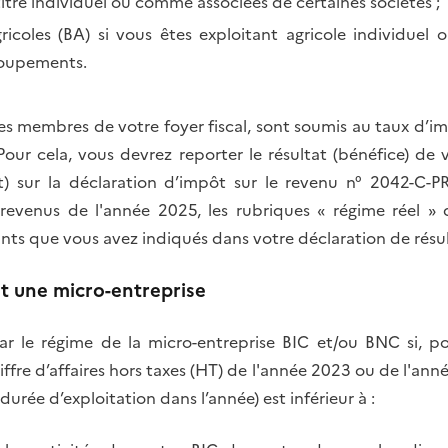
itre individuel ou comme associées de certaines sociétés ;
icoles (BA) si vous êtes exploitant agricole individuel 
groupements.
es membres de votre foyer fiscal, sont soumis au taux d’
Pour cela, vous devrez reporter le résultat (bénéfice) de 
t) sur la déclaration d’impôt sur le revenu n° 2042-C-
 revenus de l'année 2025, les rubriques « régime réel 
ts que vous avez indiqués dans votre déclaration de résu
st une micro-entreprise
r le régime de la micro-entreprise BIC et/ou BNC si, po
ffre d’affaires hors taxes (HT) de l'année 2023 ou de l'ann
durée d’exploitation dans l’année) est inférieur à :