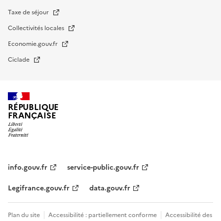
Taxe de séjour
Collectivités locales
Economie.gouv.fr
Ciclade
RÉPUBLIQUE
FRANÇAISE
impots.gouv.fr
Menu
institutionnel
info.gouv.fr
service-public.gouv.fr
Legifrance.gouv.fr
data.gouv.fr
Menu
Plan du site
Accessibilité : partiellement conforme
Accessibilité des