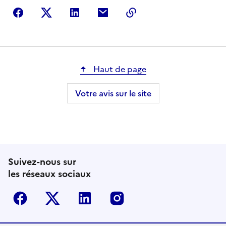
Partager sur Facebook
Partager sur Twitter
Partager sur LinkedIn
Partager par courriel
Copier dans le presse
Haut de page
Votre avis sur le site
Suivez-nous sur
les réseaux sociaux
Facebook
Twitter-X
Linkedin
Instagram