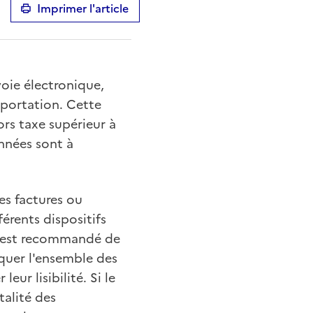
Imprimer l'article
voie électronique,
mportation. Cette
ors taxe supérieur à
années sont à
es factures ou
érents dispositifs
il est recommandé de
uer l'ensemble des
eur lisibilité. Si le
talité des