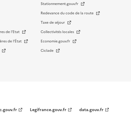
Stationnement.gouv.fr
Redevance du code de la route
Taxe de séjour
res de l'Etat
Collectivités locales
ères de l’État
Economie.gouv.fr
s
Ciclade
c.gouv.fr
Legifrance.gouv.fr
data.gouv.fr