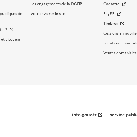
Les engagements de la DGFiP
Cadastre
publiques de
Votre avis sur le site
PayFiP
Timbres
ôts ?
Cessions immobiliè
et citoyens
Locations immobili
Ventes domaniale
Menu
info.gouv.fr
service-publi
institutionnel