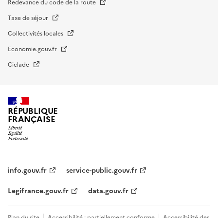
Redevance du code de la route
Taxe de séjour
Collectivités locales
Economie.gouv.fr
Ciclade
RÉPUBLIQUE
FRANÇAISE
impots.gouv.fr
Menu
institutionnel
info.gouv.fr
service-public.gouv.fr
Legifrance.gouv.fr
data.gouv.fr
Menu
Plan du site
Accessibilité : partiellement conforme
Accessibilité des