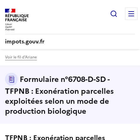
Recherc
RÉPUBLIQUE
FRANÇAISE
impots.gouv.fr
Voir le fil d'Ariane
Formulaire n°6708-D-SD -
TFPNB : Exonération parcelles
exploitées selon un mode de
production biologique
TFPNB : Exonération parcelles