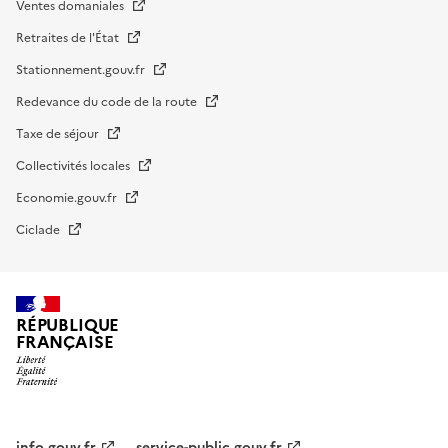
Ventes domaniales
Retraites de l'État
Stationnement.gouv.fr
Redevance du code de la route
Taxe de séjour
Collectivités locales
Economie.gouv.fr
Ciclade
RÉPUBLIQUE
FRANÇAISE
impots.gouv.fr
Menu
info.gouv.fr
service-public.gouv.fr