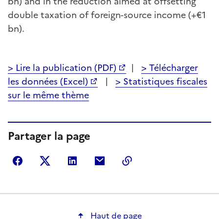
bn) and in the reduction aimed at offsetting
double taxation of foreign-source income (+€1
bn).
> Lire la publication (PDF)
|
> Télécharger
les données (Excel)
|
> Statistiques fiscales
sur le même thème
Partager la page
Partager sur Facebook
Partager sur Twitter
Partager sur LinkedIn
Partager par courriel
Copier dans le presse
Haut de page