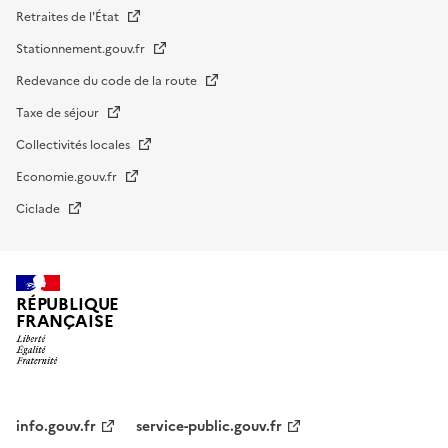
Retraites de l'État
Stationnement.gouv.fr
Redevance du code de la route
Taxe de séjour
Collectivités locales
Economie.gouv.fr
Ciclade
RÉPUBLIQUE
FRANÇAISE
impots.gouv.fr
Menu
institutionnel
info.gouv.fr
service-public.gouv.fr