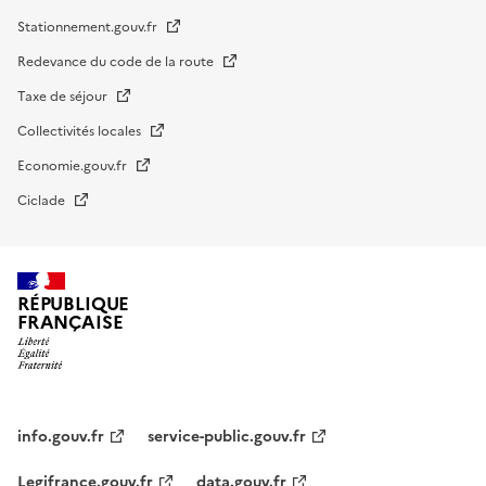
Stationnement.gouv.fr
Redevance du code de la route
Taxe de séjour
Collectivités locales
Economie.gouv.fr
Ciclade
RÉPUBLIQUE
FRANÇAISE
impots.gouv.fr
Menu
institutionnel
info.gouv.fr
service-public.gouv.fr
Legifrance.gouv.fr
data.gouv.fr