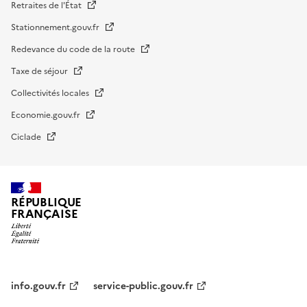
Retraites de l'État
Stationnement.gouv.fr
Redevance du code de la route
Taxe de séjour
Collectivités locales
Economie.gouv.fr
Ciclade
RÉPUBLIQUE
FRANÇAISE
impots.gouv.fr
Menu
institutionnel
info.gouv.fr
service-public.gouv.fr