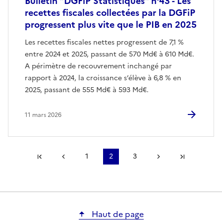
Bulletin "DGFiP Statistiques" n°43 - Les
recettes fiscales collectées par la DGFiP
progressent plus vite que le PIB en 2025
Les recettes fiscales nettes progressent de 7,1 %
entre 2024 et 2025, passant de 570 Md€ à 610 Md€.
A périmètre de recouvrement inchangé par
rapport à 2024, la croissance s’élève à 6,8 % en
2025, passant de 555 Md€ à 593 Md€.
11 mars 2026
Première page
Page précédente
1
2
3
Page suivante
Dernière
Haut de page