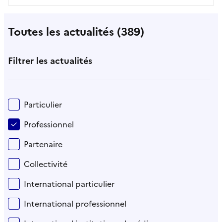
Un système de filtres permettant l'affinage de vos
Toutes les actualités (389)
Aller directement aux résultats
Filtrer les actualités
Particulier
Professionnel
Partenaire
Collectivité
International particulier
International professionnel