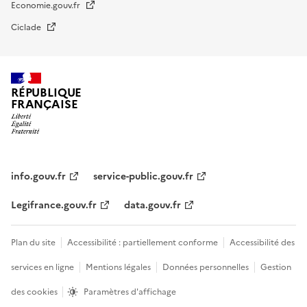
Economie.gouv.fr
Ciclade
RÉPUBLIQUE
FRANÇAISE
impots.gouv.fr
Menu
institutionnel
info.gouv.fr
service-public.gouv.fr
Legifrance.gouv.fr
data.gouv.fr
Menu
Plan du site
Accessibilité : partiellement conforme
Accessibilité des
légal
services en ligne
Mentions légales
Données personnelles
Gestion
des cookies
Paramètres d'affichage