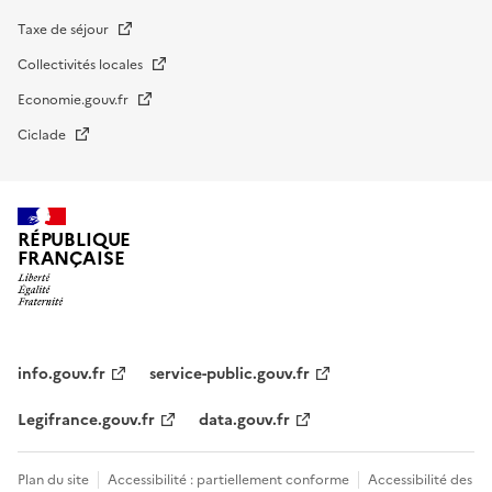
Taxe de séjour
Collectivités locales
Economie.gouv.fr
Ciclade
RÉPUBLIQUE
FRANÇAISE
impots.gouv.fr
Menu
institutionnel
info.gouv.fr
service-public.gouv.fr
Legifrance.gouv.fr
data.gouv.fr
Menu
Plan du site
Accessibilité : partiellement conforme
Accessibilité des