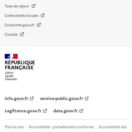
Taxe de séjour
Collectivités locales
Economie.gouv.fr
Ciclade
RÉPUBLIQUE
FRANÇAISE
impots.gouv.fr
Menu
institutionnel
info.gouv.fr
service-public.gouv.fr
Legifrance.gouv.fr
data.gouv.fr
Menu
Plan du site
Accessibilité : partiellement conforme
Accessibilité des
légal