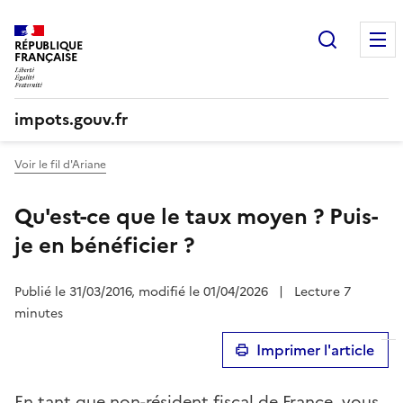
Recherc
RÉPUBLIQUE
FRANÇAISE
impots.gouv.fr
Voir le fil d'Ariane
Qu'est-ce que le taux moyen ? Puis-
je en bénéficier ?
Publié le 31/03/2016, modifié le 01/04/2026
|
Lecture 7
minutes
Imprimer l'article
En tant que non-résident fiscal de France, vous