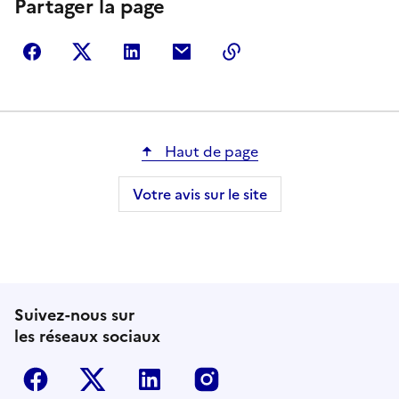
Partager la page
Partager sur Facebook
Partager sur Twitter
Partager sur LinkedIn
Partager par courriel
Copier dans le presse
Haut de page
Votre avis sur le site
Suivez-nous sur
les réseaux sociaux
Facebook
Twitter-X
Linkedin
Instagram