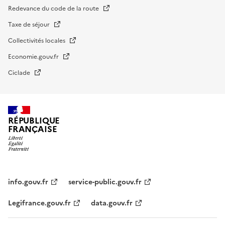
Redevance du code de la route
Taxe de séjour
Collectivités locales
Economie.gouv.fr
Ciclade
RÉPUBLIQUE
FRANÇAISE
impots.gouv.fr
Menu
institutionnel
info.gouv.fr
service-public.gouv.fr
Legifrance.gouv.fr
data.gouv.fr
Menu